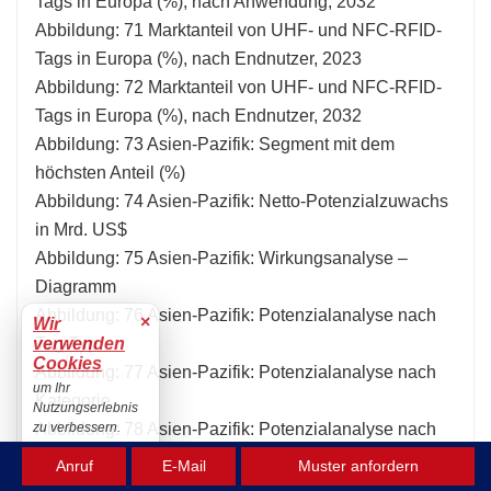
Tags in Europa (%), nach Anwendung, 2032
Abbildung: 71 Marktanteil von UHF- und NFC-RFID-
Tags in Europa (%), nach Endnutzer, 2023
Abbildung: 72 Marktanteil von UHF- und NFC-RFID-
Tags in Europa (%), nach Endnutzer, 2032
Abbildung: 73 Asien-Pazifik: Segment mit dem
höchsten Anteil (%)
Abbildung: 74 Asien-Pazifik: Netto-Potenzialzuwachs
in Mrd. US$
Abbildung: 75 Asien-Pazifik: Wirkungsanalyse –
Diagramm
Abbildung: 76 Asien-Pazifik: Potenzialanalyse nach
×
Wir
Tag-Typ
verwenden
Cookies
Abbildung: 77 Asien-Pazifik: Potenzialanalyse nach
um Ihr
Kategorie
Nutzungserlebnis
Abbildung: 78 Asien-Pazifik: Potenzialanalyse nach
zu verbessern.
Sensortyp
Akzeptieren
Anruf
E-Mail
Muster anfordern
Abbildung: 79 Asien-Pazifik: Potenzialanalyse nach