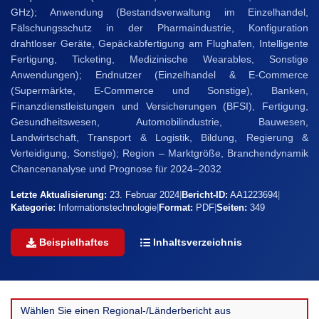
GHz); Anwendung (Bestandsverwaltung im Einzelhandel,
Fälschungsschutz in der Pharmaindustrie, Konfiguration
drahtloser Geräte, Gepäckabfertigung am Flughafen, Intelligente
Fertigung, Ticketing, Medizinische Wearables, Sonstige
Anwendungen); Endnutzer (Einzelhandel & E-Commerce
(Supermärkte, E-Commerce und Sonstige), Banken,
Finanzdienstleistungen und Versicherungen (BFSI), Fertigung,
Gesundheitswesen, Automobilindustrie, Bauwesen,
Landwirtschaft, Transport & Logistik, Bildung, Regierung &
Verteidigung, Sonstige); Region – Marktgröße, Branchendynamik
Chancenanalyse und Prognose für 2024–2032
Letzte Aktualisierung:
23. Februar 2024
|
Bericht-ID:
AA1223694
|
Kategorie:
Informationstechnologie
|
Format:
PDF
|
Seiten:
349
Beispielhaftes
Inhaltsverzeichnis