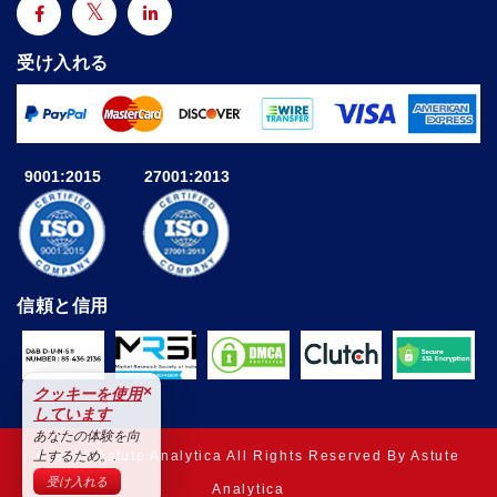
受け入れる
9001:2015
27001:2013
信頼と信用
×
クッキーを使用
しています
あなたの体験を向
© 2025 Astute Analytica All Rights Reserved By Astute
上するため。.
受け入れる
Analytica