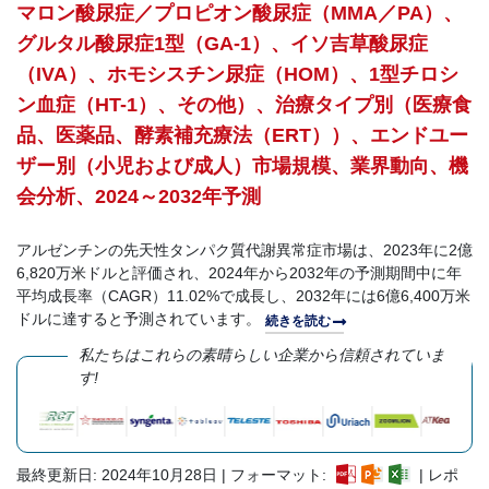
マロン酸尿症／プロピオン酸尿症（MMA／PA）、
グルタル酸尿症1型（GA-1）、イソ吉草酸尿症
（IVA）、ホモシスチン尿症（HOM）、1型チロシ
ン血症（HT-1）、その他）、治療タイプ別（医療食
品、医薬品、酵素補充療法（ERT））、エンドユー
ザー別（小児および成人）市場規模、業界動向、機
会分析、2024～2032年予測
アルゼンチンの先天性タンパク質代謝異常症市場は、2023年に2億
6,820万米ドルと評価され、2024年から2032年の予測期間中に年
平均成長率（CAGR）11.02%で成長し、2032年には6億6,400万米
ドルに達すると予測されています。
続きを読む
私たちはこれらの素晴らしい企業から信頼されていま
す!
最終更新日: 2024年10月28日 | フォーマット:
| レポ