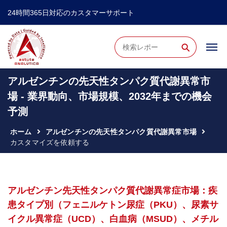
24時間365日対応のカスタマーサポート
⚲
アルゼンチンの先天性タンパク質代謝異常市
場 - 業界動向、市場規模、2032年までの機会
予測
ホーム
アルゼンチンの先天性タンパク質代謝異常市場
カスタマイズを依頼する
アルゼンチン先天性タンパク質代謝異常症市場：疾
患タイプ別（フェニルケトン尿症（PKU）、尿素サ
イクル異常症（UCD）、白血病（MSUD）、メチル