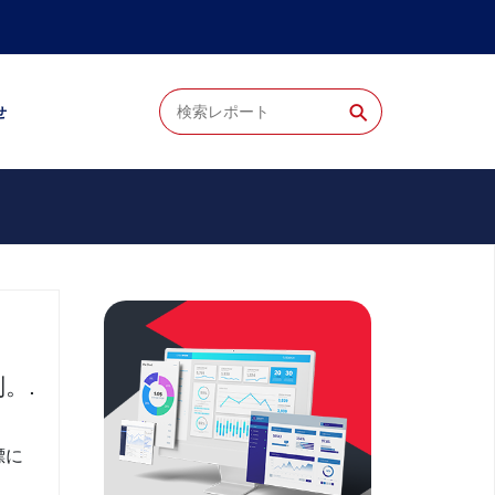
⚲
せ
。.
標に