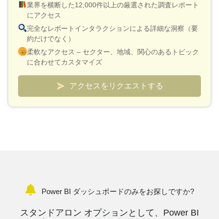
業界を横断した12,000件以上の厳選された調査レポート
にアクセス
完全なレポートインタラクションによる詳細な洞察（要
約だけでなく）
柔軟なアクセス – セクター、地域、関心のあるトピック
に合わせてカスタマイズ
スマートな価格設定モデル – レポート 1 件あたり 10 ド
ルという低価格
アクセスをリクエストする
検証と迅速な説明のためにアナリスト接続が含まれてい
ます
市場と競合他社を追跡するためのカスタムダッシュボー
ド
Power BI ダッシュボードのみをお探しですか?
スタンドアロン オプションとして、Power BI