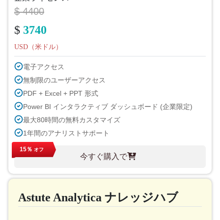
$ 4400
$
3740
USD（米ドル）
電子アクセス
無制限のユーザーアクセス
PDF + Excel + PPT 形式
Power BI インタラクティブ ダッシュボード (企業限定)
最大80時間の無料カスタマイズ
1年間のアナリストサポート
次のサイクルでの無料レポート更新
15％
オフ
今すぐ購入で
無料の業界アップデート（180日以内）
購入後最大40%割引
印刷許可
Astute Analytica ナレッジハブ