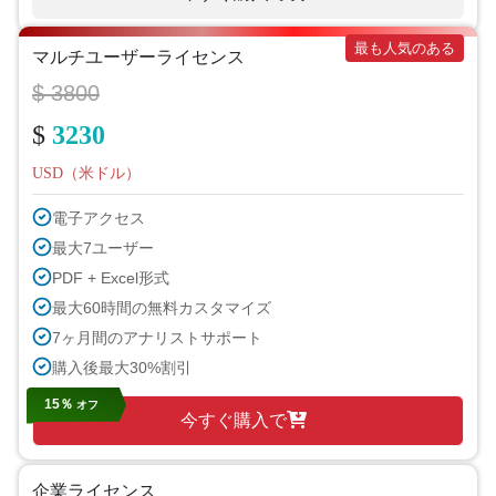
最も人気のある
マルチユーザーライセンス
$ 3800
$
3230
USD（米ドル）
電子アクセス
最大7ユーザー
PDF + Excel形式
最大60時間の無料カスタマイズ
7ヶ月間のアナリストサポート
購入後最大30%割引
15％
オフ
今すぐ購入で
企業ライセンス