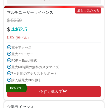
最も人気のある
マルチユーザーライセンス
$ 5250
$
4462.5
USD（米ドル）
電子アクセス
最大7ユーザー
PDF + Excel形式
最大60時間の無料カスタマイズ
7ヶ月間のアナリストサポート
購入後最大30%割引
15％
オフ
今すぐ購入で
企業ライセンス