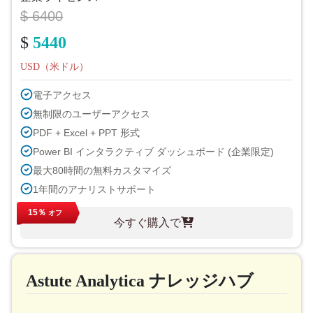
$ 6400
$
5440
USD（米ドル）
電子アクセス
無制限のユーザーアクセス
PDF + Excel + PPT 形式
Power BI インタラクティブ ダッシュボード (企業限定)
最大80時間の無料カスタマイズ
1年間のアナリストサポート
次のサイクルでの無料レポート更新
15％
オフ
今すぐ購入で
無料の業界アップデート（180日以内）
購入後最大40%割引
印刷許可
Astute Analytica ナレッジハブ