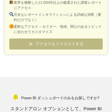
業界を横断した12,000件以上の厳選された調査レポート
にアクセス
完全なレポートインタラクションによる詳細な洞察（要
約だけでなく）
柔軟なアクセス – セクター、地域、関心のあるトピック
に合わせてカスタマイズ
スマートな価格設定モデル – レポート 1 件あたり 10 ド
ルという低価格
アクセスをリクエストする
検証と迅速な説明のためにアナリスト接続が含まれてい
ます
市場と競合他社を追跡するためのカスタムダッシュボー
ド
Power BI ダッシュボードのみをお探しですか?
スタンドアロン オプションとして、Power BI