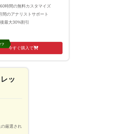
60時間の無料カスタマイズ
月間のアナリストサポート
後最大30%割引
オフ
今すぐ購入で
a ナレッ
以上の厳選され