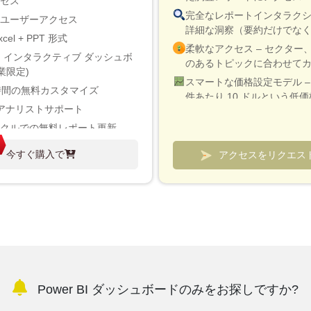
クセス
完全なレポートインタラク
のユーザーアクセス
詳細な洞察（要約だけでな
xcel + PPT 形式
柔軟なアクセス – セクター
 BI インタラクティブ ダッシュボ
のあるトピックに合わせて
業限定)
スマートな価格設定モデル – 
時間の無料カスタマイズ
件あたり 10 ドルという低価
アナリストサポート
検証と迅速な説明のために
イクルでの無料レポート更新
続が含まれています
界アップデート（180日以内）
市場と競合他社を追跡する
今すぐ購入で
アクセスをリクエス
ムダッシュボード
大40%割引
可
Power BI ダッシュボードのみをお探しですか?