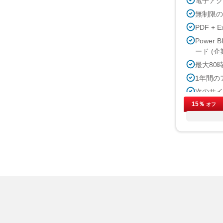
電子ア
無制限
PDF + E
Power
ード (企
最大80
1年間の
次のサ
15％
無料の業
オフ
購入後最
印刷許