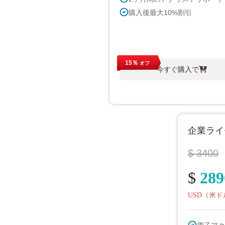
購入後最大10%割引
15％
オフ
今すぐ購入で
企業ライ
$ 3400
$
289
USD（米ド