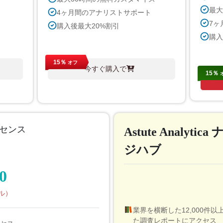
最大
4ヶ月間のアナリストサポート
7ヶ
購入後最大20%割引
購入
15％
オフ
今すぐ購入で
15％
センス
Astute Analytic
ジハブ
0
ル）
業界を横断した12,000件
た調査レポートにアクセス