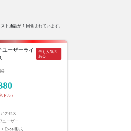
スト通話が 1 回含まれています。
チユーザーライ
最も人気の
ある
ス
00
380
（米ドル）
アクセス
7ユーザー
 + Excel形式