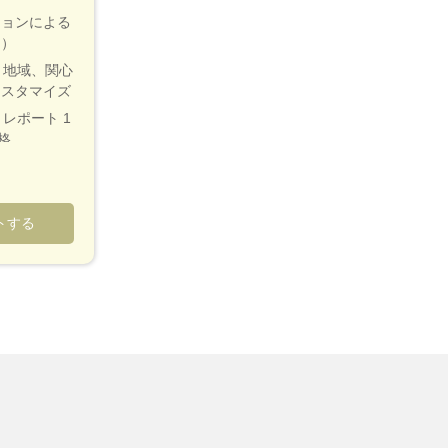
ションによる
く）
、地域、関心
カスタマイズ
レポート 1
格
アナリスト接
ためのカスタ
トする