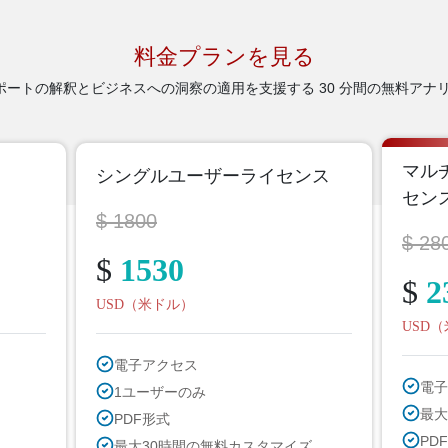
料金プランを見る
トの解釈とビジネスへの洞察の適用を支援する 30 分間の無料アナリ
マル
シングルユーザーライセンス
セン
$ 1800
$ 28
$
1530
$
2
USD（米ドル）
USD
電子アクセス
電子
1ユーザーのみ
最大
PDF形式
PDF
最大30時間の無料カスタマイズ