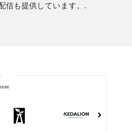
タ配信も提供しています。.
す
ute