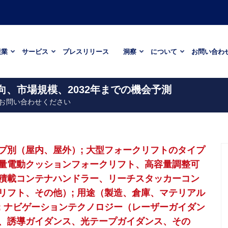
産業
サービス
プレスリリース
洞察
について
お問い合わ
向、市場規模、2032年までの機会予測
お問い合わせください
プ別（屋内、屋外）; 大型フォークリフトのタイプ
量電動クッションフォークリフト、高容量調整可
、積載コンテナハンドラー、リーチスタッカーコン
リフト、その他）; 用途（製造、倉庫、マテリアル
; ナビゲーションテクノロジー（レーザーガイダン
、誘導ガイダンス、光テープガイダンス、その