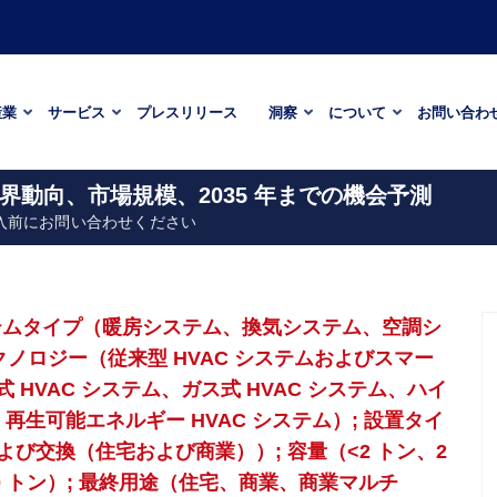
産業
サービス
プレスリリース
洞察
について
お問い合わ
 業界動向、市場規模、2035 年までの機会予測
入前にお問い合わせください
ステムタイプ（暖房システム、換気システム、空調シ
ノロジー（従来型 HVAC システムおよびスマー
式 HVAC システム、ガス式 HVAC システム、ハイ
、再生可能エネルギー HVAC システム）; 設置タイ
び交換（住宅および商業））; 容量（<2 トン、2
 50 トン）; 最終用途（住宅、商業、商業マルチ