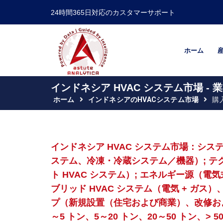
24時間365日対応のカスタマーサポート
ホーム
インドネシア HVAC システム市場 -
ホーム
インドネシアのHVACシステム市場
購
インドネシア HVAC システム市場：シ
ステム、冷凍・冷蔵システム／機器）; テク
ト HVAC システム）; エネルギー源（電気
ブリッド HVAC システム（電気 + ガス）
プ（新規設置（住宅および商業）、改修およ
～5 トン、5～20 トン、20～50 トン、>