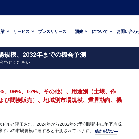
産業
サービス
プレスリリース
洞察
について
お問い合わ
場規模、2032年までの機会予測
合わせください
%、96%、97%、その他）、用途別（土壌、作
よび間接販売）、地域別市場規模、業界動向、機
米ドルと評価され、2024年から2032年の予測期間中に年平均成
60万米ドルの市場規模に達すると予測されています。
続きを読む