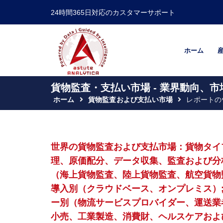
24時間365日対応のカスタマーサポート
ホーム
貨物監査・支払い市場 - 業界動向、市
ホーム
貨物監査および支払い市場
レポートの
世界の貨物監査および支払市場：貨物タイ
理、原価配分、データ収集、監査および分
（海上貨物監査、陸上貨物監査、航空貨物
導入別（クラウドベース、オンプレミス）;
ー別（物流サービスプロバイダー、運送業者
小売、工業製造、消費財、ヘルスケアおよ