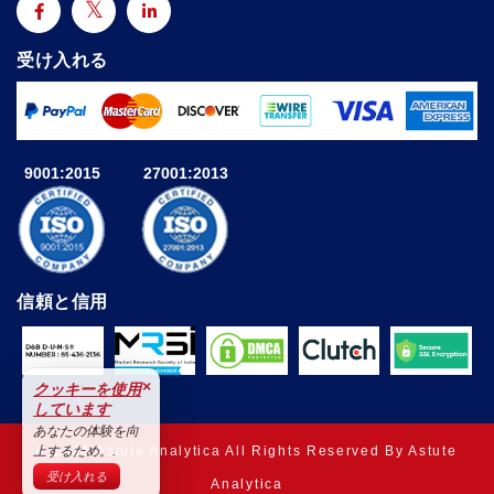
受け入れる
9001:2015
27001:2013
信頼と信用
×
クッキーを使用
しています
あなたの体験を向
© 2025 Astute Analytica All Rights Reserved By Astute
上するため。.
受け入れる
Analytica