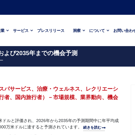
産業
サービス
プレスリリース
洞察
について
お問い合わ
および2035年までの機会予測
ー
スパサービス、治療・ウェルネス、レクリエーシ
行者、国内旅行者）－市場規模、業界動向、機会
万米ドルと評価され、2026年から2035年の予測期間中に年平均成
4億4000万米ドルに達すると予測されています。
続きを読む