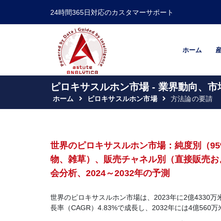
24時間365日対応のカスタマーサポート
ホーム
ピロキサスルホン市場 - 業界動向、市
ホーム
ピロキサスルホン市場
方法論の要請
世界のピロキサスルホン市場：純度別（95
物、雑草）、販売チャネル別（直接販売お
会分析、2024～2032年の予測
世界のピロキサスルホン市場は、2023年に2億4330万
長率（CAGR）4.83%で成長し、2032年には4億5