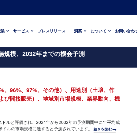
産業
サービス
プレスリリース
洞察
について
お問い合わ
場規模、2032年までの機会予測
%、96%、97%、その他）、用途別（土壌、作
よび間接販売）、地域別市場規模、業界動向、機
米ドルと評価され、2024年から2032年の予測期間中に年平均成
60万米ドルの市場規模に達すると予測されています。
続きを読む