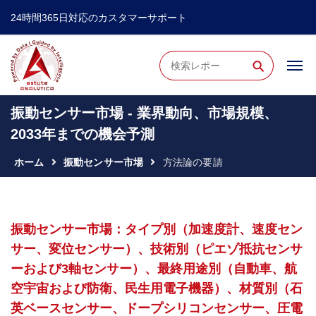
24時間365日対応のカスタマーサポート
⚲
振動センサー市場 - 業界動向、市場規模、
2033年までの機会予測
ホーム
振動センサー市場
方法論の要請
振動センサー市場：タイプ別（加速度計、速度セン
サー、変位センサー）、技術別（ピエゾ抵抗センサ
ーおよび3軸センサー）、最終用途別（自動車、航
空宇宙および防衛、民生用電子機器）、材質別（石
英ベースセンサー、ドープシリコンセンサー、圧電