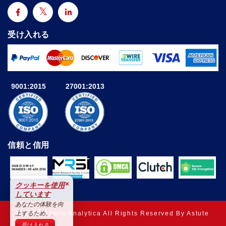
受け入れる
9001:2015
27001:2013
信頼と信用
×
クッキーを使用
しています
あなたの体験を向
© 2025 Astute Analytica All Rights Reserved By Astute
上するため。.
受け入れる