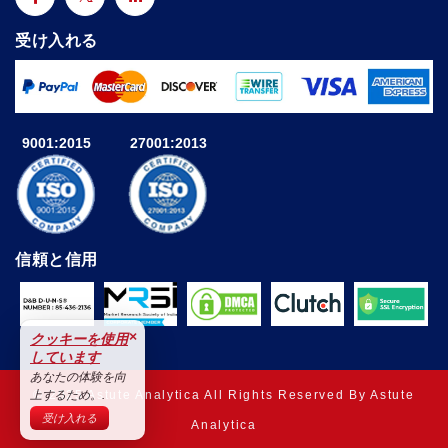
受け入れる
9001:2015
27001:2013
信頼と信用
×
クッキーを使用
しています
あなたの体験を向
© 2025 Astute Analytica All Rights Reserved By Astute
上するため。.
受け入れる
Analytica