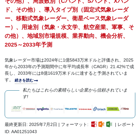
その他）、周波数別（Cバンド、Sバンド、Xバン
ド、その他）、導入タイプ別（固定式気象レーダ
ー、移動式気象レーダー、衛星ベース気象レーダ
ー）、用途別（気象・水文学、航空産業、軍事、そ
の他）、地域別市場規模、業界動向、機会分析、
2025～2033年予測
気象レーダー市場は2024年に1億5843万米ドルと評価され、2025
年から2033年の予測期間中に年平均成長率（CAGR）21.42%で成
長し、2033年には8億1619万米ドルに達すると予測されていま
す。
続きを読む
私たちはこれらの素晴らしい企業から信頼されていま
す!
最終更新日: 2025年7月2日 | フォーマット:
| レポート
ID: AA01251043