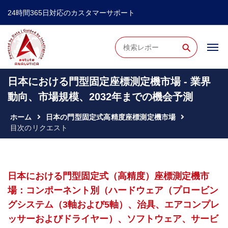
24時間365日対応のカスタマーサポート
⚲
日本における門型固定座標測定機市場 - 業界
動向、市場規模、2032年までの機会予測
ホーム
日本の門型固定式高精度座標測定機市場
目次のリクエスト
日本における門型固定式（高精度）座標測定機市
場：コンポーネント別（ハードウェア（プロービン
グシステム（3軸および5軸）、治具、エアコンプレ
ッサーおよびドライヤー）、ソフトウェア、サービ