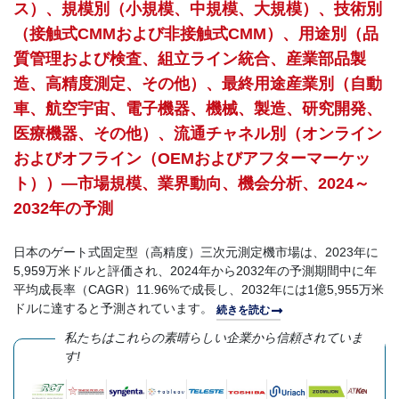
ス）、規模別（小規模、中規模、大規模）、技術別
（接触式CMMおよび非接触式CMM）、用途別（品
質管理および検査、組立ライン統合、産業部品製
造、高精度測定、その他）、最終用途産業別（自動
車、航空宇宙、電子機器、機械、製造、研究開発、
医療機器、その他）、流通チャネル別（オンライン
およびオフライン（OEMおよびアフターマーケッ
ト））—市場規模、業界動向、機会分析、2024～
2032年の予測
日本のゲート式固定型（高精度）三次元測定機市場は、2023年に
5,959万米ドルと評価され、2024年から2032年の予測期間中に年
平均成長率（CAGR）11.96%で成長し、2032年には1億5,955万米
ドルに達すると予測されています。
続きを読む
私たちはこれらの素晴らしい企業から信頼されていま
す!