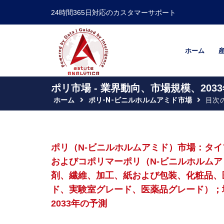
24時間365日対応のカスタマーサポート
ホーム
ポリ市場 - 業界動向、市場規模、20
ホーム
ポリ-N-ビニルホルムアミド市場
目次
ポリ（N-ビニルホルムアミド）市場：タイ
およびコポリマーポリ（N-ビニルホルム
剤、繊維、加工、紙および包装、化粧品、
ド、実験室グレード、医薬品グレード）；地域
2033年の予測