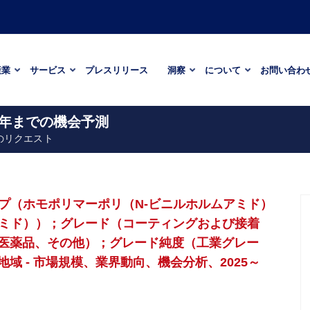
産業
サービス
プレスリリース
洞察
について
お問い合わ
33年までの機会予測
のリクエスト
プ（ホモポリマーポリ（N-ビニルホルムアミド）
アミド））；グレード（コーティングおよび接着
医薬品、その他）；グレード純度（工業グレー
 - 市場規模、業界動向、機会分析、2025～