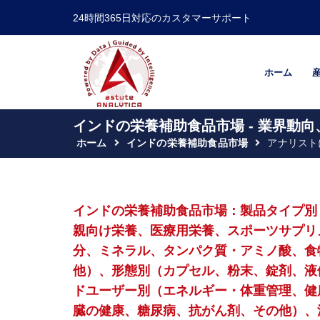
24時間365日対応のカスタマーサポート
ホーム
インドの栄養補助食品市場 - 業界動向
ホーム
インドの栄養補助食品市場
アナリスト
インドの栄養補助食品市場：製品タイプ別
親向け栄養、医療用栄養、スポーツサプリ
分、ミネラル、タンパク質・アミノ酸、食
他）、形態別（カプセル、粉末、錠剤、液
ドユーザー別（エネルギー・体重管理、健
臓の健康、糖尿病、抗がん剤、その他）、