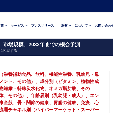
産業
サービス
プレスリリース
洞察
について
お問い合わ
、市場規模、2032年までの機会予測
に相談する
（栄養補助食品、飲料、機能性栄養、乳幼児・母
メント、その他）、成分別（ビタミン、植物性成
物繊維・特殊炭水化物、オメガ脂肪酸、その
体、その他）、年齢層別（乳幼児・成人）、エン
康全般、骨・関節の健康、胃腸の健康、免疫、心
流通チャネル別（ハイパーマーケット・スーパー