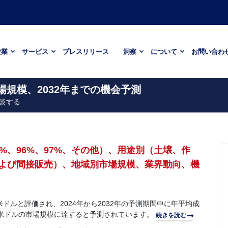
産業
サービス
プレスリリース
洞察
について
お問い合わ
場規模、2032年までの機会予測
談する
%、96%、97%、その他）、用途別（土壌、作
よび間接販売）、地域別市場規模、業界動向、機
米ドルと評価され、2024年から2032年の予測期間中に年平均成
60万米ドルの市場規模に達すると予測されています。
続きを読む