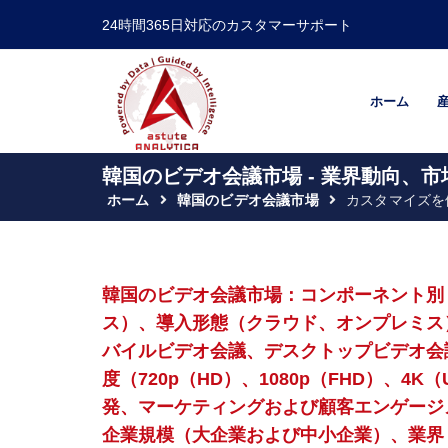
24時間365日対応のカスタマーサポート
ホーム
韓国のビデオ会議市場 - 業界動向、市
ホーム
韓国のビデオ会議市場
カスタマイズを
韓国のビデオ会議市場：コンポーネント別
ス）、導入形態（クラウド、オンプレミス
バイルビデオ会議、デスクトップビデオ会
度（720p（HD）、1080p（FHD）、4
発、マーケティングおよび顧客エンゲージ
企業規模（大企業および中小企業）、業界（