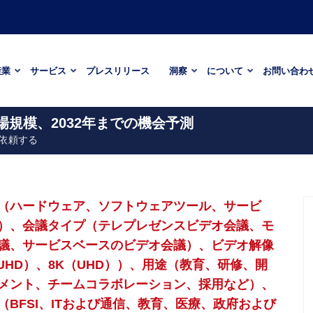
産業
サービス
プレスリリース
洞察
について
お問い合わ
場規模、2032年までの機会予測
依頼する
（ハードウェア、ソフトウェアツール、サービ
）、会議タイプ（テレプレゼンスビデオ会議、モ
議、サービスベースのビデオ会議）、ビデオ解像
K（UHD）、8K（UHD））、用途（教育、研修、開
メント、チームコラボレーション、採用など）、
BFSI、ITおよび通信、教育、医療、政府および