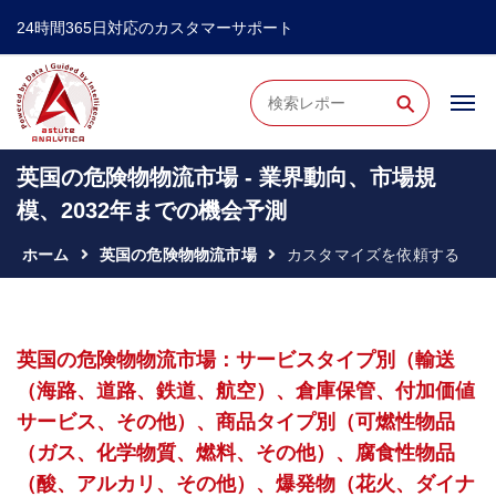
24時間365日対応のカスタマーサポート
⚲
英国の危険物物流市場 - 業界動向、市場規
模、2032年までの機会予測
ホーム
英国の危険物物流市場
カスタマイズを依頼する
英国の危険物物流市場：サービスタイプ別（輸送
（海路、道路、鉄道、航空）、倉庫保管、付加価値
サービス、その他）、商品タイプ別（可燃性物品
（ガス、化学物質、燃料、その他）、腐食性物品
（酸、アルカリ、その他）、爆発物（花火、ダイナ