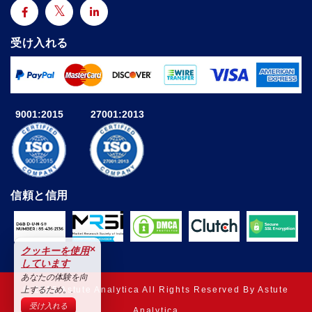
受け入れる
9001:2015
27001:2013
信頼と信用
×
クッキーを使用
しています
あなたの体験を向
© 2025 Astute Analytica All Rights Reserved By Astute
上するため。.
受け入れる
Analytica