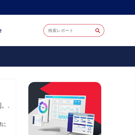
⚲
せ
。.
標に