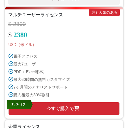
最も人気のある
マルチユーザーライセンス
$ 2800
$
2380
USD（米ドル）
電子アクセス
最大7ユーザー
PDF + Excel形式
最大60時間の無料カスタマイズ
7ヶ月間のアナリストサポート
購入後最大30%割引
15％
オフ
今すぐ購入で
企業ライセンス