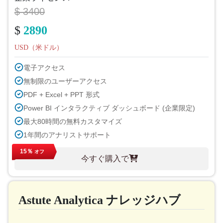
$ 3400
$
2890
USD（米ドル）
電子アクセス
無制限のユーザーアクセス
PDF + Excel + PPT 形式
Power BI インタラクティブ ダッシュボード (企業限定)
最大80時間の無料カスタマイズ
1年間のアナリストサポート
次のサイクルでの無料レポート更新
15％
オフ
今すぐ購入で
無料の業界アップデート（180日以内）
購入後最大40%割引
印刷許可
Astute Analytica ナレッジハブ