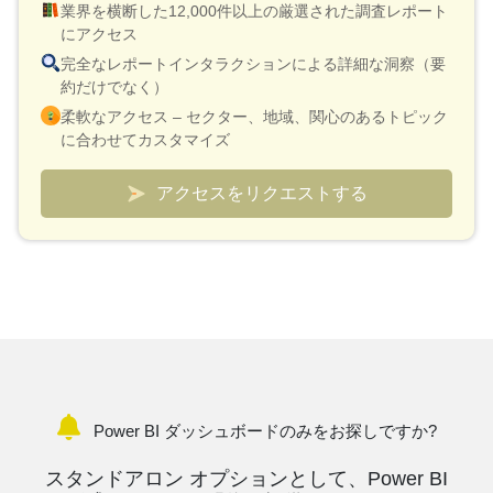
業界を横断した12,000件以上の厳選された調査レポート
にアクセス
完全なレポートインタラクションによる詳細な洞察（要
約だけでなく）
柔軟なアクセス – セクター、地域、関心のあるトピック
に合わせてカスタマイズ
スマートな価格設定モデル – レポート 1 件あたり 10 ド
ルという低価格
アクセスをリクエストする
検証と迅速な説明のためにアナリスト接続が含まれてい
ます
市場と競合他社を追跡するためのカスタムダッシュボー
ド
Power BI ダッシュボードのみをお探しですか?
スタンドアロン オプションとして、Power BI