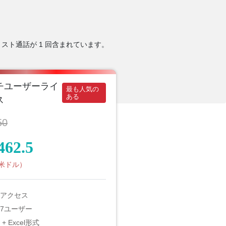
スト通話が 1 回含まれています。
チユーザーライ
最も人気の
ある
ス
50
462.5
（米ドル）
アクセス
7ユーザー
 + Excel形式