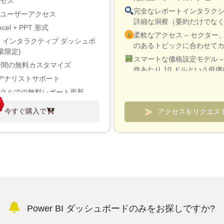
クセス
完全なレポートインタラク
のユーザーアクセス
詳細な洞察（要約だけでな
xcel + PPT 形式
柔軟なアクセス – セクター
 BI インタラクティブ ダッシュボ
のあるトピックに合わせて
業限定)
スマートな価格設定モデル – 
時間の無料カスタマイズ
件あたり 10 ドルという低価
アナリストサポート
検証と迅速な説明のためにア
イクルでの無料レポート更新
続が含まれています
界アップデート（180日以内）
市場と競合他社を追跡するた
今すぐ購入で
アクセスをリクエス
ムダッシュボード
大40%割引
可
Power BI ダッシュボードのみをお探しですか?