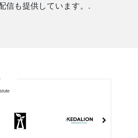
タ配信も提供しています。.
す
ute