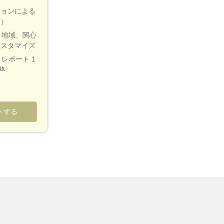
ションによる
く）
、地域、関心
カスタマイズ
レポート 1
格
ナリスト接
めのカスタ
トする