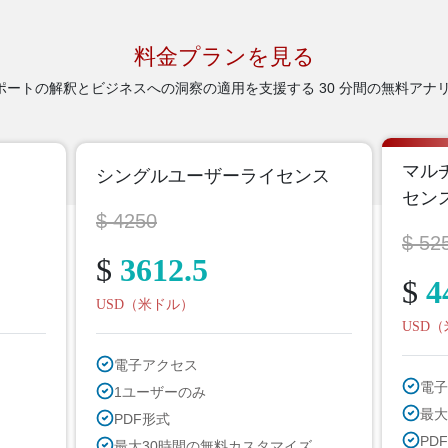
料金プランを見る
トの解釈とビジネスへの洞察の適用を支援する 30 分間の無料アナリ
マル
シングルユーザーライセンス
セン
$ 4250
$ 52
$
3612.5
$
4
USD（米ドル）
USD
電子アクセス
電子
1ユーザーのみ
最大
PDF形式
PDF
最大30時間の無料カスタマイズ