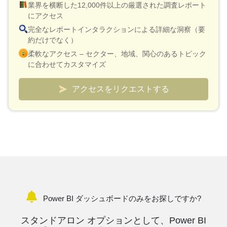
業界を横断した12,000件以上の厳選された調査レポート
にアクセス
完全なレポートインタラクションによる詳細な洞察（要
約だけでなく）
柔軟なアクセス – セクター、地域、関心のあるトピック
に合わせてカスタマイズ
スマートな価格設定モデル – レポート 1 件あたり 10 ド
ルという低価格
アクセスをリクエストする
検証と迅速な説明のためにアナリスト接続が含まれてい
ます
市場と競合他社を追跡するためのカスタムダッシュボー
ド
Power BI ダッシュボードのみをお探しですか?
スタンドアロン オプションとして、Power BI