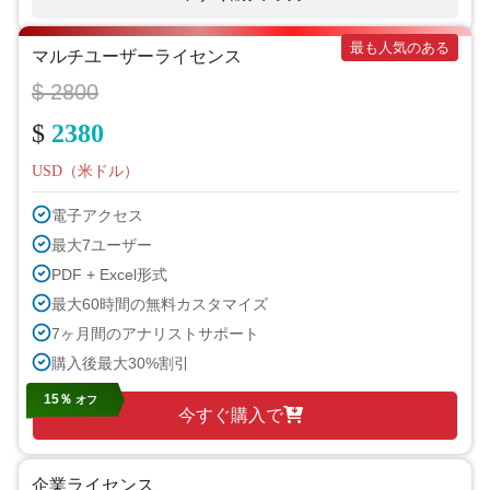
最も人気のある
マルチユーザーライセンス
$ 2800
$
2380
USD（米ドル）
電子アクセス
最大7ユーザー
PDF + Excel形式
最大60時間の無料カスタマイズ
7ヶ月間のアナリストサポート
購入後最大30%割引
15％
オフ
今すぐ購入で
企業ライセンス