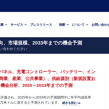
産業
サービス
プレスリリース
洞察
について
お問い合わ
向、市場規模、2033年までの機会予測
い合わせください
パネル、充電コントローラー、バッテリー、イン
商業、産業、公共事業）、供給源別（新規設置お
会分析、2025～2033年までの予測
と評価され、2025年から2033年の予測期間中に年平均成長率
7,000万米ドルに達すると予測されています。
続きを読む