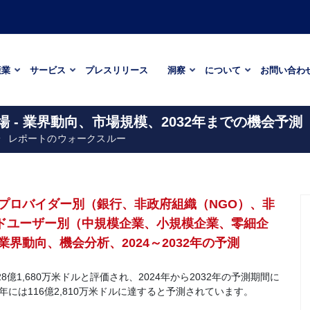
産業
サービス
プレスリリース
洞察
について
お問い合わ
- 業界動向、市場規模、2032年までの機会予測
レポートのウォークスルー
プロバイダー別（銀行、非政府組織（NGO）、非
ンドユーザー別（中規模企業、小規模企業、零細企
動向、機会分析、2024～2032年の予測
億1,680万米ドルと評価され、2024年から2032年の予測期間に
2年には116億2,810万米ドルに達すると予測されています。