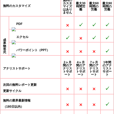
無料の
カスタ
最大30
最大60
最大80
無料のカスタマイズ
マイズ
時間労
時間の
時間の
はあり
働
労働
労働
ません
PDF
⨉
✓
✓
✓
エクセル
✓
⨉
✓
✓
成
果
物
形
パワーポイント（PPT）
⨉
⨉
⨉
✓
式
2ヶ月
4ヶ月
7ヶ月
1年間
間のア
間のア
間のア
のアナ
アナリストサポート
ナリス
ナリス
ナリス
リスト
トサポ
トサポ
トサポ
サポー
ート
ート
ート
ト
次回の無料レポート更新
⨉
⨉
⨉
✓
更新サイクル
無料の業界最新情報
⨉
⨉
⨉
✓
（180日以内）