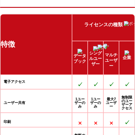
ライセンスの種類
特徴
シング
マルチ
データ
企業
ルユー
ユーザ
ブック
ザー
ー
電子アクセス
✓
✓
✓
✓
無制限
1ユー
1ユー
最大7
のユー
ユーザー共有
ザーの
ザーの
ユーザ
ザーア
み
み
ー
クセス
印刷
⨉
⨉
⨉
✓