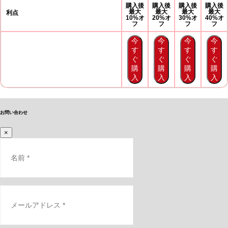
購入後
購入後
購入後
購入後
最大
最大
最大
最大
利点
10%オ
20%オ
30%オ
40%オ
フ
フ
フ
フ
今
今
今
今
す
す
す
す
ぐ
ぐ
ぐ
ぐ
購
購
購
購
入
入
入
入
お問い合わせ
×