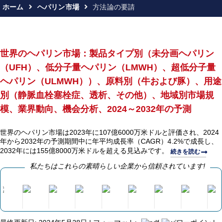
ホーム
ヘパリン市場
方法論の要請
世界のヘパリン市場：製品タイプ別（未分画ヘパリン
（UFH）、低分子量ヘパリン（LMWH）、超低分子量
ヘパリン（ULMWH））、原料別（牛および豚）、用途
別（静脈血栓塞栓症、透析、その他）、地域別市場規
模、業界動向、機会分析、2024～2032年の予測
世界のヘパリン市場は2023年に107億6000万米ドルと評価され、2024
年から2032年の予測期間中に年平均成長率（CAGR）4.2%で成長し、
2032年には155億8000万米ドルを超える見込みです。
続きを読む
私たちはこれらの素晴らしい企業から信頼されています!