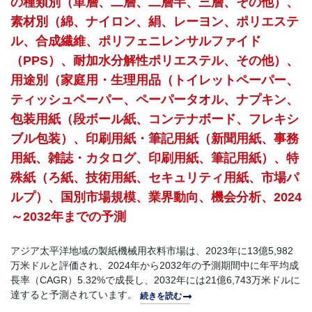
の種類別（単層、二層、二層半、三層、その他）、
素材別（綿、ナイロン、絹、レーヨン、ポリエステ
ル、合成繊維、ポリフェニレンサルファイド
（PPS）、耐加水分解性ポリエステル、その他）、
用途別（家庭用・生理用品（トイレットペーパー、
ティッシュペーパー、ペーパータオル、ナプキン、
包装用紙（段ボール紙、コンテナボード、フレキシ
ブル包装）、印刷用紙・筆記用紙（新聞用紙、事務
用紙、雑誌・カタログ、印刷用紙、筆記用紙）、特
殊紙（ろ紙、技術用紙、セキュリティ用紙、市場パ
ルプ）、国別市場規模、業界動向、機会分析、2024
～2032年までの予測
アジア太平洋地域の製紙機械用衣料市場は、2023年に13億5,982
万米ドルと評価され、2024年から2032年の予測期間中に年平均成
長率（CAGR）5.32%で成長し、2032年には21億6,743万米ドルに
達すると予測されています。
続きを読む