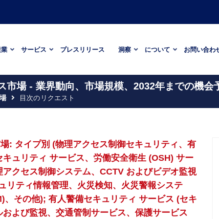
産業
サービス
プレスリリース
洞察
について
お問い合わ
市場 - 業界動向、市場規模、2032年までの機会
場
目次のリクエスト
場: タイプ別 (物理アクセス制御セキュリティ、有
キュリティ サービス、労働安全衛生 (OSH) サー
物理アクセス制御システム、CCTV およびビデオ監視
ュリティ情報管理、火災検知、火災警報システ
)、その他); 有人警備セキュリティ サービス (セキ
ールおよび監視、交通管制サービス、保護サービス