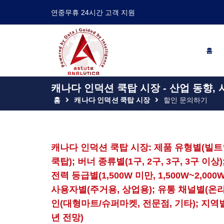
연중무휴 24시간 고객 지원
홈
캐나다 인덕션 쿡탑 시장 - 산업 동향, 
홈
캐나다 인덕션 쿡탑 시장
할인 문의하기
캐나다 인덕션 쿡탑 시장: 제품 유형별(빌트
쿡탑); 버너 종류별(1구, 2구, 3구, 3구 이
전력 등급별(1,500W 미만, 1,500W~2,000
사용자별(주거용, 상업용); 유통 채널별(온
인(대형마트/슈퍼마켓, 전문점, 기타); 지역별 -
년 전망)