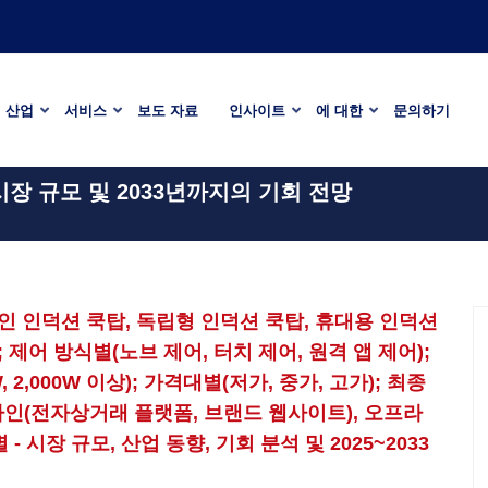
산업
서비스
보도 자료
인사이트
에 대한
문의하기
시장 규모 및 2033년까지의 기회 전망
인 인덕션 쿡탑, 독립형 인덕션 쿡탑, 휴대용 인덕션
상); 제어 방식별(노브 제어, 터치 제어, 원격 앱 제어);
W, 2,000W 이상); 가격대별(저가, 중가, 고가); 최종
라인(전자상거래 플랫폼, 브랜드 웹사이트), 오프라
 시장 규모, 산업 동향, 기회 분석 및 2025~2033