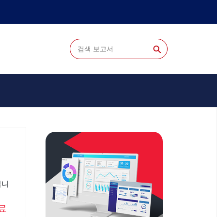
⚲
입니
료