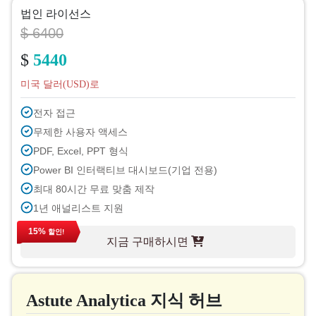
법인 라이선스
$ 6400
$
5440
미국 달러(USD)로
전자 접근
무제한 사용자 액세스
PDF, Excel, PPT 형식
Power BI 인터랙티브 대시보드(기업 전용)
최대 80시간 무료 맞춤 제작
1년 애널리스트 지원
다음 주기 무료 보고서 업데이트 예정
15%
할인!
지금 구매하시면
무료 업계 소식 업데이트 (180일 이내)
구매 후 최대 40% 할인
인쇄 허가
Astute Analytica 지식 허브