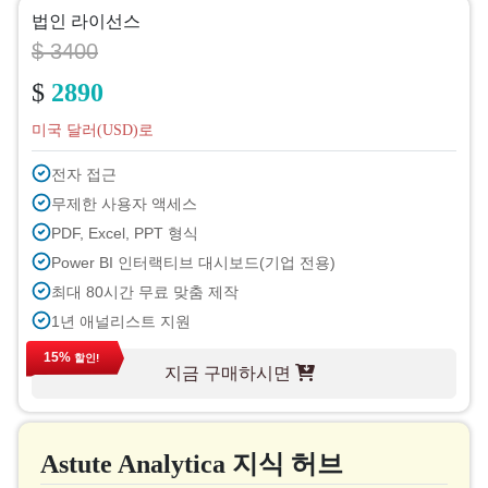
법인 라이선스
$ 3400
$
2890
미국 달러(USD)로
전자 접근
무제한 사용자 액세스
PDF, Excel, PPT 형식
Power BI 인터랙티브 대시보드(기업 전용)
최대 80시간 무료 맞춤 제작
1년 애널리스트 지원
다음 주기 무료 보고서 업데이트 예정
15%
할인!
지금 구매하시면
무료 업계 소식 업데이트 (180일 이내)
구매 후 최대 40% 할인
인쇄 허가
Astute Analytica 지식 허브