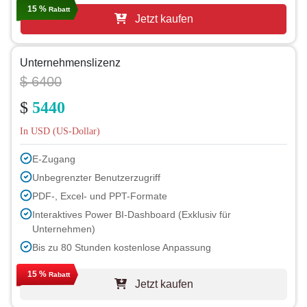
15 %
Rabatt
Jetzt kaufen
Unternehmenslizenz
$ 6400
$
5440
In USD (US-Dollar)
E-Zugang
Unbegrenzter Benutzerzugriff
PDF-, Excel- und PPT-Formate
Interaktives Power BI-Dashboard (Exklusiv für
Unternehmen)
Bis zu 80 Stunden kostenlose Anpassung
1 Jahr Analystenbetreuung
15 %
Rabatt
Jetzt kaufen
Kostenloses Berichtsupdate im nächsten Zyklus
Kostenloses Branchen-Update (innerhalb von 180 Tagen)