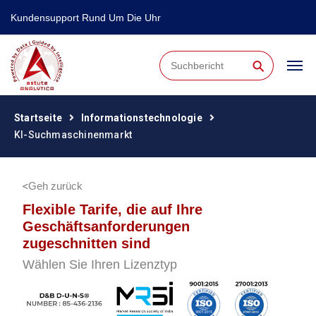
Kundensupport Rund Um Die Uhr
⚲
Startseite
Informationstechnologie
KI-Suchmaschinenmarkt
Geh zurück
Flexible Tarife, die auf Ihre
Geschäftsanforderungen
zugeschnitten sind
Wählen Sie Ihren Lizenztyp