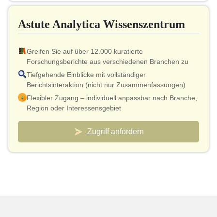
Bis zu 40 % Rabatt auf nachträglich gekaufte Artikel
Astute Analytica Wissenszentrum
Druckerlaubnis
Greifen Sie auf über 12.000 kuratierte
Forschungsberichte aus verschiedenen Branchen zu
Tiefgehende Einblicke mit vollständiger
Berichtsinteraktion (nicht nur Zusammenfassungen)
Flexibler Zugang – individuell anpassbar nach Branche,
Region oder Interessensgebiet
Intelligentes Preismodell – effektive Kosten ab nur 10
US-Dollar pro Bericht
Zugriff anfordern
Analystenverbindung für Validierung und schnelle
Klärungen inklusive
Individuell anpassbare Dashboards zur Beobachtung
von Märkten und Wettbewerbern