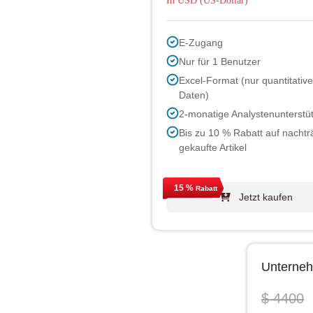
In USD (US-Dollar)
E-Zugang
Nur für 1 Benutzer
Excel-Format (nur quantitative
Daten)
2-monatige Analystenunterstü
Bis zu 10 % Rabatt auf nachtr
gekaufte Artikel
15 %
Rabatt
Jetzt kaufen
Unterneh
$ 4400