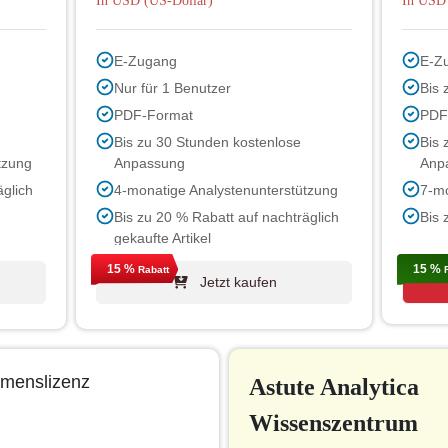
In USD (US-Dollar)
In USD 
E-Zugang
E-Z
Nur für 1 Benutzer
Bis 
PDF-Format
PDF
Bis zu 30 Stunden kostenlose
Bis 
tzung
Anpassung
Anp
äglich
4-monatige Analystenunterstützung
7-mo
Bis zu 20 % Rabatt auf nachträglich
Bis 
gekaufte Artikel
15 %
15 %
Rabatt
R
Jetzt kaufen
menslizenz
Astute Analytica
Wissenszentrum