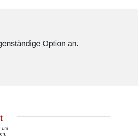
genständige Option an.
t
, um
en.