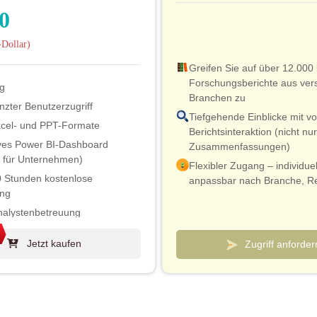
0
Dollar)
Greifen Sie auf über 12.000 
Forschungsberichte aus ver
g
Branchen zu
zter Benutzerzugriff
Tiefgehende Einblicke mit vo
xcel- und PPT-Formate
Berichtsinteraktion (nicht nur
ives Power BI-Dashboard
Zusammenfassungen)
v für Unternehmen)
Flexibler Zugang – individuel
0 Stunden kostenlose
anpassbar nach Branche, R
ng
Interessensgebiet
nalystenbetreuung
Intelligentes Preismodell – ef
Kosten ab nur 10 US-Dollar 
ses Berichtsupdate im
Jetzt kaufen
Zugriff anforder
 Zyklus
Analystenverbindung für Val
und schnelle Klärungen inkl
oses Branchen-Update
lb von 180 Tagen)
Individuell anpassbare Dash
Beobachtung von Märkten u
0 % Rabatt auf nachträglich
Wettbewerbern
Artikel