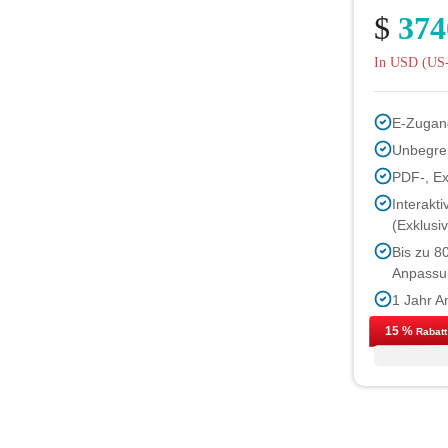
$
374
In USD (US-
E-Zugan
Unbegren
PDF-, E
Interakt
(Exklusi
Bis zu 8
Anpassu
1 Jahr A
Kostenlo
15 %
Rabatt
nächsten
Kostenl
(innerha
Bis zu 4
gekaufte 