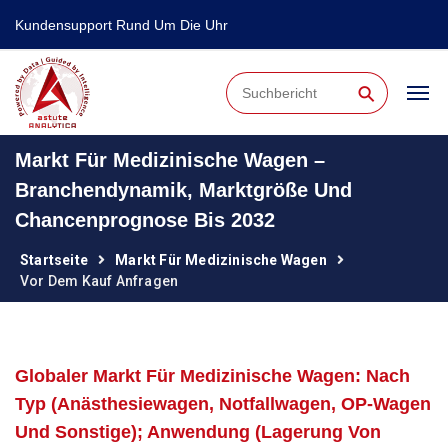
Kundensupport Rund Um Die Uhr
⚲
Markt Für Medizinische Wagen –
Branchendynamik, Marktgröße Und
Chancenprognose Bis 2032
Startseite
Markt Für Medizinische Wagen
Vor Dem Kauf Anfragen
Globaler Markt Für Medizinische Wagen: Nach
Typ (Anästhesiewagen, Notfallwagen, OP-Wagen
Und Sonstige); Anwendung (Lagerung Von