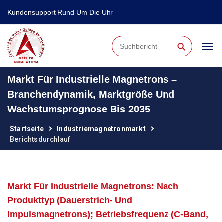
Kundensupport Rund Um Die Uhr
⚲
Markt Für Industrielle Magnetrons –
Branchendynamik, Marktgröße Und
Wachstumsprognose Bis 2035
Startseite
Industriemagnetronmarkt
Berichtsdurchlauf
Markt Für Industrielle Magnetrons: Nach
Produkttyp (Dauerstrich- Und
Impulsmagnetrons); Betriebsfrequenz (C-Band,