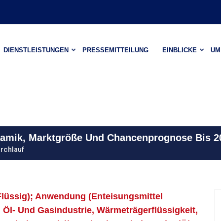
DIENSTLEISTUNGEN
PRESSEMITTEILUNG
EINBLICKE
UM
namik, Marktgröße Und Chancenprognose Bis 2
rchlauf
Flüssig); Anwendung (Enteisungsmittel
 Öl- Und Gasindustrie, Wärmeträgerflüssigkeit,