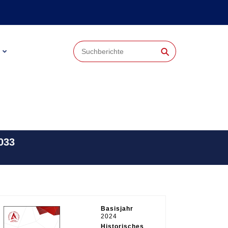
⚲
033
Basisjahr
2024
Historisches