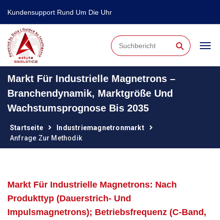
Kundensupport Rund Um Die Uhr
⚲
Markt Für Industrielle Magnetrons –
Branchendynamik, Marktgröße Und
Wachstumsprognose Bis 2035
Startseite
Industriemagnetronmarkt
Anfrage Zur Methodik
Markt Für Industrielle Magnetrons: Nach
Produkttyp (Dauerstrich- Und
Impulsmagnetrons); Betriebsfrequenz (C-Band,