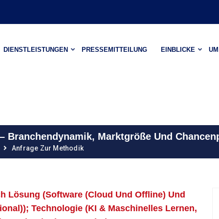
DIENSTLEISTUNGEN
PRESSEMITTEILUNG
EINBLICKE
UM
e – Branchendynamik, Marktgröße Und Chancen
Anfrage Zur Methodik
h Lösung (Software (Cloud Und Offline) Und
onal)); Technologie (KI & Maschinelles Lernen,