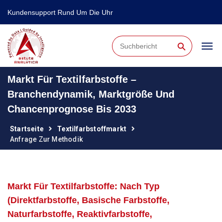
Kundensupport Rund Um Die Uhr
⚲
Markt Für Textilfarbstoffe –
Branchendynamik, Marktgröße Und
Chancenprognose Bis 2033
Startseite
Textilfarbstoffmarkt
Anfrage Zur Methodik
Markt Für Textilfarbstoffe: Nach Typ
(Direktfarbstoffe, Basische Farbstoffe,
Naturfarbstoffe, Reaktivfarbstoffe,