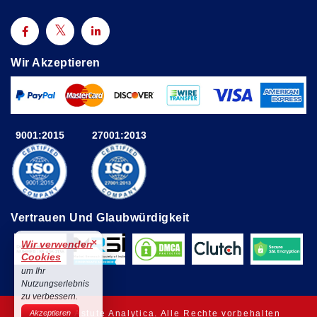
Wir Akzeptieren
9001:2015
27001:2013
Vertrauen Und Glaubwürdigkeit
×
Wir verwenden
Cookies
um Ihr
Nutzungserlebnis
zu verbessern.
© 2025 Astute Analytica. Alle Rechte vorbehalten
Akzeptieren