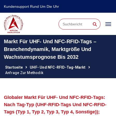
Kundensupport Rund Um Die Uhr
⚲
Markt Für UHF- Und NFC-RFID-Tags –
Branchendynamik, Marktgröße Und
Wachstumsprognose Bis 2032
Startseite
UHF- Und NFC-RFID-Tag-Markt
Anfrage Zur Methodik
Globaler Markt Für UHF- Und NFC-RFID-Tags:
Nach Tag-Typ (UHF-RFID-Tags Und NFC-RFID-
Tags (Typ 1, Typ 2, Typ 3, Typ 4, Sonstige));