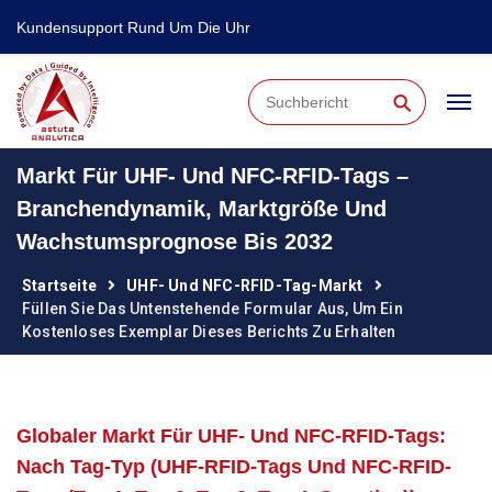
Kundensupport Rund Um Die Uhr
⚲
Markt Für UHF- Und NFC-RFID-Tags –
Branchendynamik, Marktgröße Und
Wachstumsprognose Bis 2032
Startseite
UHF- Und NFC-RFID-Tag-Markt
Füllen Sie Das Untenstehende Formular Aus, Um Ein
Kostenloses Exemplar Dieses Berichts Zu Erhalten
Globaler Markt Für UHF- Und NFC-RFID-Tags:
Nach Tag-Typ (UHF-RFID-Tags Und NFC-RFID-