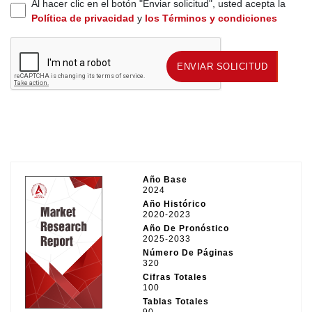
Al hacer clic en el botón "Enviar solicitud", usted acepta la
Política de privacidad
y
los Términos y condiciones
ENVIAR SOLICITUD
ENVIAR SOLICITUD
Año Base
2024
Año Histórico
2020-2023
Año De Pronóstico
2025-2033
Número De Páginas
320
Cifras Totales
100
Tablas Totales
90