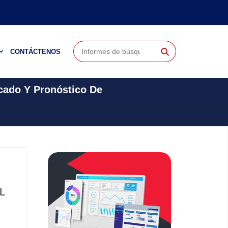
⚲
CONTÁCTENOS
cado Y Pronóstico De
L