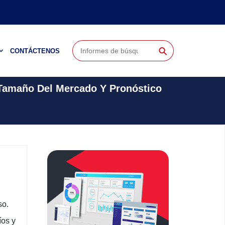
⚲
CONTÁCTENOS
 Tamaño Del Mercado Y Pronóstico
so.
íos y