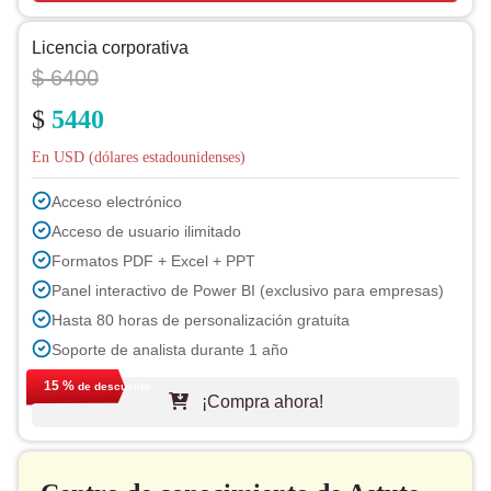
Licencia corporativa
$ 6400
$
5440
En USD (dólares estadounidenses)
Acceso electrónico
Acceso de usuario ilimitado
Formatos PDF + Excel + PPT
Panel interactivo de Power BI (exclusivo para empresas)
Hasta 80 horas de personalización gratuita
Soporte de analista durante 1 año
Actualización gratuita del informe en el próximo ciclo
15 %
de descuento.
¡Compra ahora!
Actualización gratuita de la industria (dentro de 180 días)
Hasta 40% de Descuento en Post Compra
Permiso para imprimir