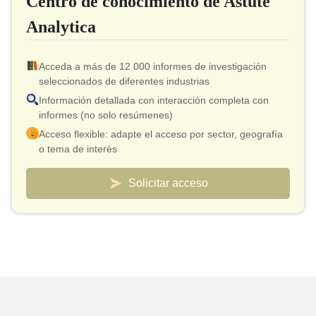
Centro de conocimiento de Astute
Analytica
Acceda a más de 12 000 informes de investigación
seleccionados de diferentes industrias
Información detallada con interacción completa con
informes (no solo resúmenes)
Acceso flexible: adapte el acceso por sector, geografía
o tema de interés
Modelo de precios inteligente: costo efectivo desde tan
solo $10 por informe
Solicitar acceso
Conexión de analista incluida para validación y
aclaraciones rápidas
Paneles de control personalizados para realizar un
seguimiento de los mercados y los competidores