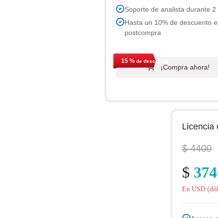
Soporte de analista durante 
Hasta un 10% de descuento e
postcompra
15 %
de descuento.
¡Compra ahora!
Licencia 
$ 4400
$
374
En USD (dóla