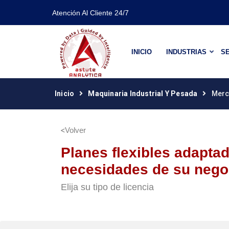
Atención Al Cliente 24/7
INICIO
INDUSTRIAS
SE
Inicio
Maquinaria Industrial Y Pesada
Merc
Volver
Planes flexibles adaptad
necesidades de su nego
Elija su tipo de licencia