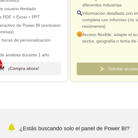
lectrónico
diferentes industrias
e usuario ilimitado
Información detallada con in
s PDF + Excel + PPT
completa con informes (no s
teractivo de Power BI (exclusivo
resúmenes)
presas)
Acceso flexible: adapte el a
 horas de personalización
sector, geografía o tema de 
Modelo de precios inteligent
de analista durante 1 año
efectivo desde tan solo $10 
ción gratuita del informe en el
Conexión de analista incluid
cuento.
¡Compra ahora!
Solicitar acces
ciclo
validación y aclaraciones rá
ción gratuita de la industria
Paneles de control personal
de 180 días)
realizar un seguimiento de l
mercados y los competidore
0% de Descuento en Post
para imprimir
¿Estás buscando solo el panel de Power BI?