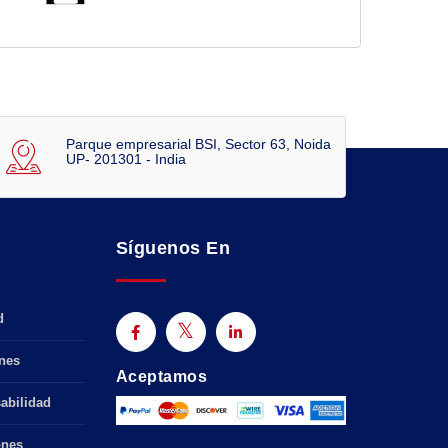
Parque empresarial BSI, Sector 63, Noida
UP- 201301 - India
Síguenos En
d
nes
Aceptamos
abilidad
ones