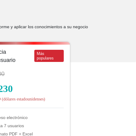
forme y aplicar los conocimientos a su negocio
cia
Más
populares
usuario
00
230
(dólares estadounidenses)
so electrónico
a 7 usuarios
mato PDF + Excel