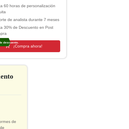
a 60 horas de personalización
uita
rte de analista durante 7 meses
ta 30% de Descuento en Post
pra
e descuento.
¡Compra ahora!
iento
formes de
 de