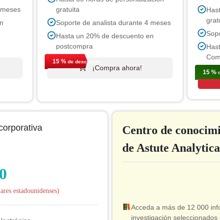
2 meses
gratuita
Hast
grat
n
Soporte de analista durante 4 meses
Sopo
Hasta un 20% de descuento en
postcompra
Has
Com
15 %
de descuento.
¡Compra ahora!
15 %
d
corporativa
Centro de conocim
de Astute Analytica
0
res estadounidenses)
Acceda a más de 12 000 in
investigación seleccionados