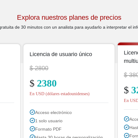
Explora nuestros planes de precios
atuita de 30 minutos con un analista para ayudarlo a interpretar el in
Licen
Licencia de usuario único
multi
$ 2800
$ 38
$
2380
$
3
En USD (dólares estadounidenses)
En USD 
Acceso electrónico
Acce
1 solo usuario
Hast
Formato PDF
For
Hasta 30 horas de personalización